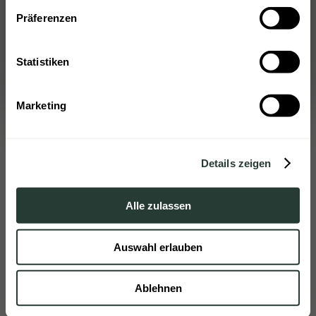
Services als Kunde anfragen
Präferenzen
Putzfrau
Haushaltshilfe
Als Haushaltshilfe bewerben
Statistiken
Alltagsbetreuung
Kinderbetreuung
Marketing
Seniorenbetreuung
Haustiere
Details zeigen
Wäscheservice
Einkaufen
Alle zulassen
Feriendienst
Auswahl erlauben
Weiter
Ablehnen