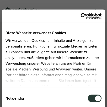
Diese Webseite verwendet Cookies
Jetzt kostenlos anfragen​
Wir verwenden Cookies, um Inhalte und Anzeigen zu
Wählen Sie Ihre gewünschten Services, Tarif,
personalisieren, Funktionen für soziale Medien anbieten
Intervall und Einsatzdauer. Sie erhalten auf einen
zu können und die Zugriffe auf unsere Website zu
Blick den voraussichtlichen Preis pro Einsatz.
analysieren. Außerdem geben wir Informationen zu Ihrer
Verwendung unserer Website an unsere Partner für
soziale Medien, Werbung und Analysen weiter. Unsere
Partner führen diese Informationen möglicherweise mit
weiteren Daten zusammen, die Sie ihnen bereitgestellt
Bitte wählen Sie die gewünschten Services
haben oder die sie im Rahmen Ihrer Nutzung der Dienste
gesammelt haben.
aus.
Einwilligungsauswahl
Was darf es sein?
Notwendig