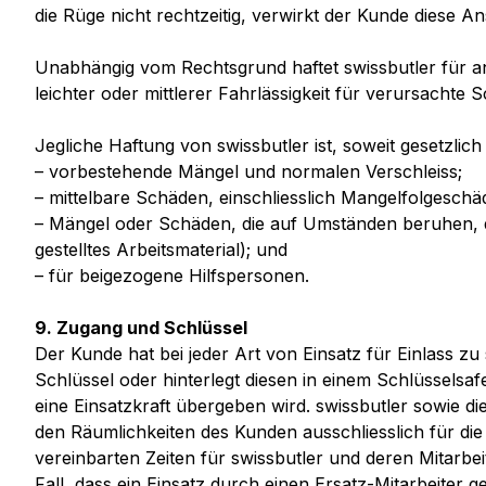
die Rüge nicht rechtzeitig, verwirkt der Kunde diese A
Unabhängig vom Rechtsgrund haftet swissbutler für and
leichter oder mittlerer Fahrlässigkeit für verursacht
Jegliche Haftung von swissbutler ist, soweit gesetzlich
– vorbestehende Mängel und normalen Verschleiss;
– mittelbare Schäden, einschliesslich Mangelfolgeschä
– Mängel oder Schäden, die auf Umständen beruhen, d
gestelltes Arbeitsmaterial); und
– für beigezogene Hilfspersonen.
9. Zugang und Schlüssel
Der Kunde hat bei jeder Art von Einsatz für Einlass z
Schlüssel oder hinterlegt diesen in einem Schlüsselsafe
eine Einsatzkraft übergeben wird. swissbutler sowie di
den Räumlichkeiten des Kunden ausschliesslich für die
vereinbarten Zeiten für swissbutler und deren Mitarbe
Fall, dass ein Einsatz durch einen Ersatz-Mitarbeiter 