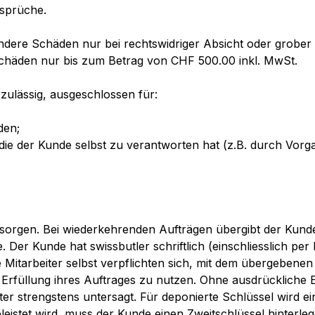
nsprüche.
ere Schäden nur bei rechtswidriger Absicht oder grober Fa
e Schäden nur bis zum Betrag von CHF 500.00 inkl. MwSt.
 zulässig, ausgeschlossen für:
den;
ie der Kunde selbst zu verantworten hat (z.B. durch Vorg
u sorgen. Bei wiederkehrenden Aufträgen übergibt der Kund
. Der Kunde hat swissbutler schriftlich (einschliesslich per
e Mitarbeiter selbst verpflichten sich, mit dem übergebene
 Erfüllung ihres Auftrages zu nutzen. Ohne ausdrückliche Er
iter strengstens untersagt. Für deponierte Schlüssel wird 
geleistet wird, muss der Kunde einen Zweitschlüssel hinter