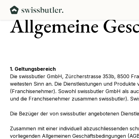
Skip
to
Allgemeine Ges
content
1. Geltungsbereich
Die swissbutler GmbH, Zürcherstrasse 353b, 8500 Frau
weitesten Sinn an. Die Dienstleistungen und Produk
(Franchisenehmer). Sowohl swissbutler GmbH als auch
und die Franchisenehmer zusammen swissbutler). Swis
Die Bezüger der von swissbutler angebotenen Dienstl
Zusammen mit einer individuell abzuschliessenden schr
vorliegenden Allgemeinen Geschäftsbedingungen (AGB)