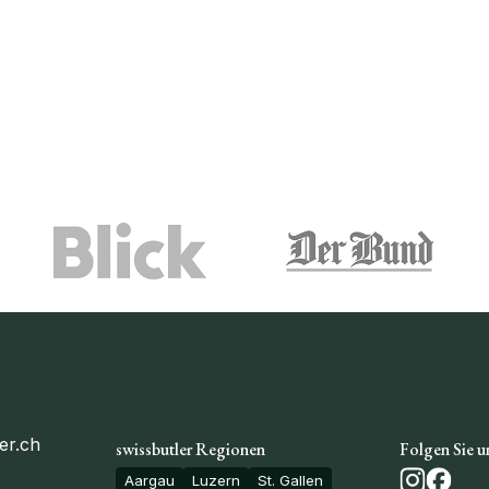
er.ch
swissbutler Regionen
Folgen Sie u
Aargau
Luzern
St. Gallen