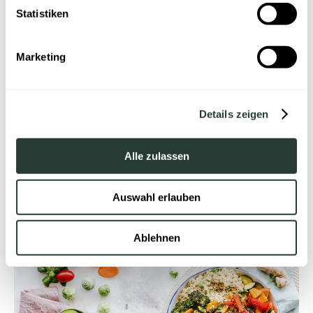
Statistiken
30. November 2024
Marketing
Die Evolution des Butlers: Wie
SwissButler das Konzept ins 21.
Details zeigen
Jahrhundert modernisiert
Alle zulassen
Weiterlesen
Auswahl erlauben
Allgemein
Ablehnen